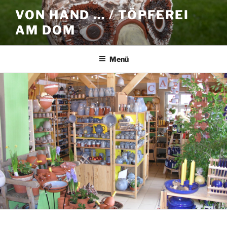
Zum
VON HAND … / TÖPFEREI
Inhalt
AM DOM
springen
Menü