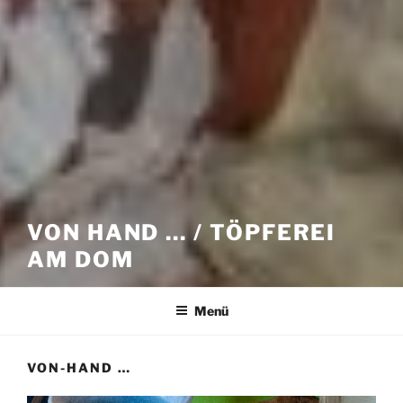
VON HAND … / TÖPFEREI
AM DOM
Menü
VON-HAND …