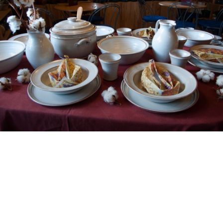
KERAMIK
Unsere Produktpalette umfaßt Gebrauchsgeschirr und
Vorratsgefäße für alle Gelegenheiten, Dekoratives für
Haus und Garten, Leuchten, Pflanzkeramik und
keramische Spiele.
Wir verwenden rotbrennenden Ton aus dem